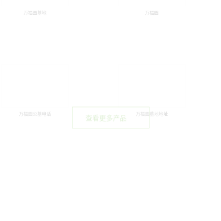
万福园公墓地址
万福园公墓电话
万福园墓地地址
园墓地
万福园
永