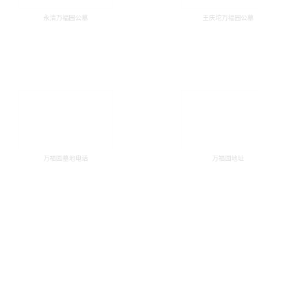
万福园墓地电话
万福园地址
查看更多 +
清万福园公墓
王庆坨万福园公墓