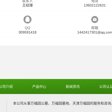
联系人
电话
王经理
13602122631
QQ
邮箱
309591418
1442417301@qq.co
公司介绍
产品中心
新闻资讯
公司认
本公司从事
万福园公墓
、
万福园墓地
、
天津万福园
的服务和咨询