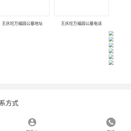
王庆坨万福园公墓地址
王庆坨万福园公墓电话
系方式