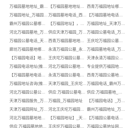
万福园墓地地址_霸州万福园公墓(立即咨询)
【万福园墓地地址】，服务商，联系方式...
西青万福园地址哪家好_万福园墓地公司_...
万福园地址_万福园地址电话 (在线咨询)
万福园墓地电话_西青万福园墓地电话_推...
【万福园墓地电话】怎么样，，服务（电...
霸州万福园公墓哪家好_万福园墓地网址_...
【万福园地址】，公司，网址（电话咨询）
万福园地址_天津万福园地址网址_推荐信...
河北万福园墓地_万福园公墓联系方式__...
供应天津万福园_万福园公墓地址（认证...
万福园公墓电话_万福园公墓电话
万福园公墓电话_天津万福园公墓电话地...
西青万福园墓地地址_万福园公墓哪家好_...
王庆坨万福园公墓电话_王庆坨万福园公...
廊坊万福园墓地哪家好_万福园公墓地址...
永清万福园公墓_永清万福园公墓电话
万福园墓地电话_万福园墓地电话
【万福园电话】地址，服务商，哪家好（...
王庆坨万福园公墓地址网址(推荐)_天津...
天津永清万福园公墓(服务保障)_永清万...
万福园电话地址(推荐)_天津万福园地址
河北万福园公墓地址_王庆坨万福园公墓...
专业提供万福园地址_万福园电话
【万福园墓地电话】怎么样，服务，哪家...
永清万福园公墓电话_霸州永清万福园公...
西青万福园公墓地址_万福园公墓哪家好 ...
万福园地址咨询(推荐)_天津万福园咨询
天津万福园_王庆坨万福园公墓地址（电...
万福园电话_霸州万福园地址
河北万福园公墓公司_万福园墓地电话（...
供应:万福园公墓电话_万福园公墓电话地...
供应:万福园墓地_万福园墓地服务商（认...
天津万福园服务_万福园地址（电话咨询）
万福园_万福园地址
【万福园电话】_万福园墓地_万福园地址...
天津万福园网址_万福园墓地地址服务_万...
河北王庆坨万福园公墓怎么样_万福园公...
霸州万福园地址_万福园墓地网址__万福...
河北万福园墓地地址咨询 (多图)
【万福园地址】_天津万福园电话_万福园...
【万福园公墓电话】，网址，联系方式（...
供应:万福园墓地地址_万福园墓地地址咨...
王庆坨万福园公墓地址服务(推荐)_霸州...
万福园公墓地址网址(推荐)_廊坊万福园...